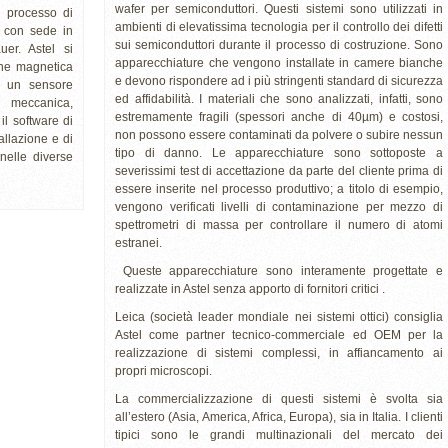
wafer per semiconduttori. Questi sistemi sono utilizzati in
l processo di
ambienti di elevatissima tecnologia per il controllo dei difetti
s con sede in
sui semiconduttori durante il processo di costruzione. Sono
uer. Astel si
apparecchiature che vengono installate in camere bianche
one magnetica
e devono rispondere ad i più stringenti standard di sicurezza
i un sensore
ed affidabilità. I materiali che sono analizzati, infatti, sono
 meccanica,
estremamente fragili (spessori anche di 40µm) e costosi,
il software di
non possono essere contaminati da polvere o subire nessun
tallazione e di
tipo di danno. Le apparecchiature sono sottoposte a
 nelle diverse
severissimi test di accettazione da parte del cliente prima di
essere inserite nel processo produttivo; a titolo di esempio,
vengono verificati livelli di contaminazione per mezzo di
spettrometri di massa per controllare il numero di atomi
estranei.
Queste apparecchiature sono interamente progettate e
realizzate in Astel senza apporto di fornitori critici .
Leica (società leader mondiale nei sistemi ottici) consiglia
Astel come partner tecnico-commerciale ed OEM per la
realizzazione di sistemi complessi, in affiancamento ai
propri microscopi.
La commercializzazione di questi sistemi è svolta sia
all’estero (Asia, America, Africa, Europa), sia in Italia. I clienti
tipici sono le grandi multinazionali del mercato dei