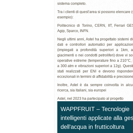
sistema completo.
Tra i clienti di quest’area si possono elencare (s
esempio):
Politecnico di Torino, CERN, IIT, Ferrari GES
Agip, Sparco, INFN.
Negli ultimi anni, Astel ha progettato sistemi d
dati e controllori automatici per applicazio
(impiegati a profondità superiori a 1km, al
giacimenti o nei condotti petroliferi) dove vi s
operative estreme (temperature fino a 210°C, 
a 300 atm e vibrazioni superiori a 12g). Quest
stati realizzati per ENI e devono risponder
eccezionali in termini di affidabilità e precisione
Inoltre, Astel è da sempre coinvolta in alcun
ricerca, sia italiani, sia europei
Astel, nel 2023 ha partecipato al progetto
WAPPFRUIT – Tecnologie
intelligenti applicate alla ge
dell’acqua in frutticoltura