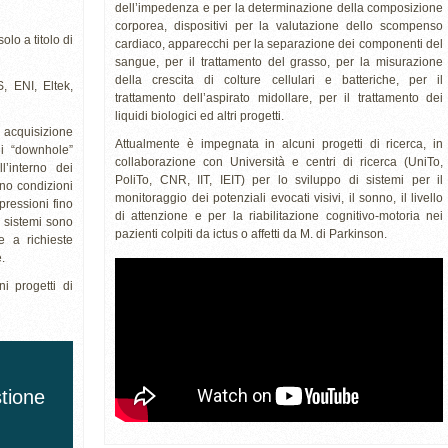
dell’impedenza e per la determinazione della composizione
corporea, dispositivi per la valutazione dello scompenso
olo a titolo di
cardiaco, apparecchi per la separazione dei componenti del
sangue, per il trattamento del grasso, per la misurazione
della crescita di colture cellulari e batteriche, per il
, ENI, Eltek,
trattamento dell’aspirato midollare, per il trattamento dei
liquidi biologici ed altri progetti.
i acquisizione
Attualmente è impegnata in alcuni progetti di ricerca, in
ni “downhole”
collaborazione con Università e centri di ricerca (UniTo,
l’interno dei
PoliTo, CNR, IIT, IEIT) per lo sviluppo di sistemi per il
ono condizioni
monitoraggio dei potenziali evocati visivi, il sonno, il livello
pressioni fino
di attenzione e per la riabilitazione cognitivo-motoria nei
i sistemi sono
pazienti colpiti da ictus o affetti da M. di Parkinson.
e a richieste
.
i progetti di
stione